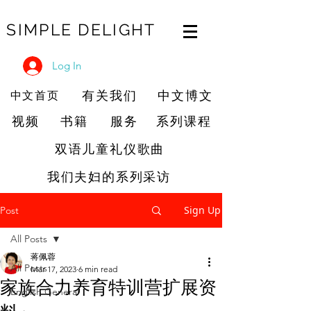
SIMPLE DELIGHT
Log In
有关我们
中文博文
中文首页
视频
书籍
服务
系列课程
双语儿童礼仪歌曲
我们夫妇的系列采访
Sign Up
Post
All Posts
蒋佩蓉
All Posts
Mar 17, 2023
6 min read
家族合力养育特训营扩展资
English General