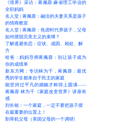
《境界》采访：蒋佩蓉:麻省理工毕业的
全职妈妈
名人堂 | 蒋佩蓉：融洽的夫妻关系是孩子
的情商教室
名人堂 | 蒋佩蓉：焦虑时代养孩子，父母
如何摆脱完美主义的束缚？
了解逃避依恋：症状、成因、相处、解
方
哈爸：
妈妈导师蒋佩蓉：别让孩子成为
你的成绩单
新东方网：专访林为千，蒋佩蓉：最优
秀的学生都来自于民主的家庭
能坚持过平凡的婚姻才称得上圆满------
蒋佩蓉 林为千《家庭改变世界》讲座有
感
刘长铭：一个家庭，一定不要把孩子摆
在最重要的位置上！
割草机父母（美国父母的一个调研)