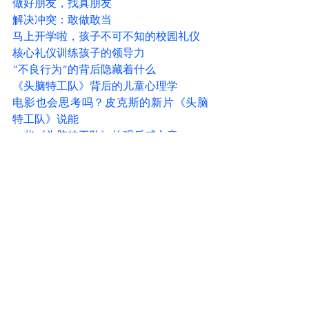
做好朋友，找真朋友
解决冲突：敢做敢当
马上开学啦，孩子不可不知的校园礼仪
核心礼仪训练孩子的领导力
”不良行为“的背后隐藏着什么
《头脑特工队》背后的儿童心理学
电影也会思考吗？皮克斯的新片《头脑
特工队》说能
一些《头脑特工队》的观后感文章
情绪方程
林蒋佩蓉视频号：
发给0-6岁娃的父母：“我们如何反应很
关键，这个视频是证据。”
吉祥的视频系列：
大人气孩子不听话，孩子不知道大人为
什么生气？
孩子老和你吵架，是因为孩子并不知道
该如何正确处理自己的情绪？
孩子情绪崩溃，大哭撒野的时候，父母