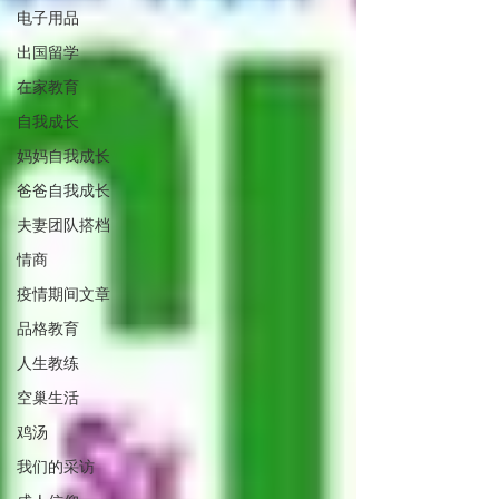
电子用品
出国留学
在家教育
自我成长
妈妈自我成长
爸爸自我成长
夫妻团队搭档
情商
疫情期间文章
品格教育
人生教练
空巢生活
鸡汤
我们的采访