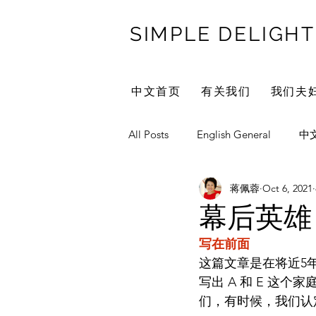
SIMPLE DELIGHT
中文首页
有关我们
我们夫
All Posts
English General
中
蒋佩蓉
Oct 6, 2021
Marriage/Family
ReiCay We
幕后英雄
写在前面
家庭传统
教育
管教
这篇文章是在将近5
写出 A 和 E 这
们，有时候，我们认
自我成长
妈妈自我成长