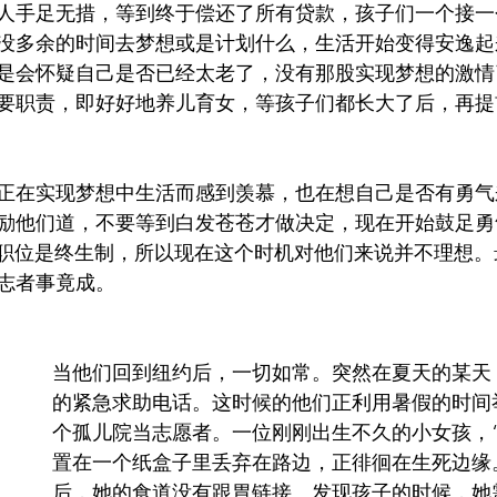
人手足无措，等到终于偿还了所有贷款，孩子们一个接一
没多余的时间去梦想或是计划什么，生活开始变得安逸起
是会怀疑自己是否已经太老了，没有那股实现梦想的激情
要职责，即好好地养儿育女，等孩子们都长大了后，再提
正在实现梦想中生活而感到羡慕，也在想自己是否有勇气
励他们道，不要等到白发苍苍才做决定，现在开始鼓足勇
的职位是终生制，所以现在这个时机对他们来说并不理想
志者事竟成。
当他们回到纽约后，一切如常。突然在夏天的某天，
的紧急求助电话。这时候的他们正利用暑假的时间
个孤儿院当志愿者。一位刚刚出生不久的小女孩，“
置在一个纸盒子里丢弃在路边，正徘徊在生死边缘
后，她的食道没有跟胃链接。发现孩子的时候，她