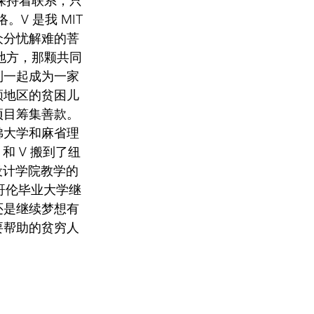
 保持着联系，只
。V 是我 MIT 
众分忧解难的菩
的地方，那颗共同
到一起成为一家
顿地区的贫困儿
项目筹集善款。
佛大学和麻省理
和 V 搬到了纽
设计学院教学的
至哥伦毕业大学继
还是继续梦想有
要帮助的贫穷人