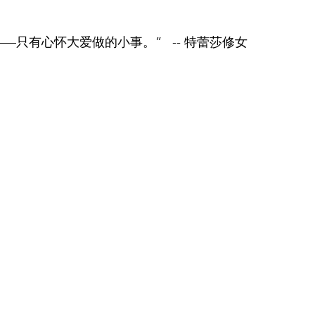
只有心怀大爱做的小事。”   -- 特蕾莎修女 
巢生活
鸡汤
我们的采访