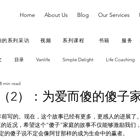
Home
About Us
Blog
Our Services
妇的系列采访
视频
系列课程
书籍
服务
文
目录
Vanlife
Simple Delight
Life Coaching
8 min read
dding
婚姻
婚姻参考资料
婚姻鸡汤
家庭
（2）：为爱而傻的傻子
青春期
电子用品
出国留学
在家教育
年前写的。现在，这个故事已经有更多，更感人的进展了
个家庭的近况，希望这个“傻子”家庭的故事不仅能够激励我们
定的傻子说不定会像阿甘那样的成为生命中的赢者。
爸爸自我成长
夫妻团队搭档
情商
疫情期间文章