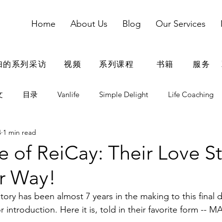
Home
About Us
Blog
Our Services
妇的系列采访
视频
系列课程
书籍
服务
文
目录
Vanlife
Simple Delight
Life Coaching
4
1 min read
dding
婚姻
婚姻参考资料
婚姻鸡汤
家庭
e of ReiCay: Their Love St
ir Way!
青春期
电子用品
出国留学
在家教育
story has been almost 7 years in the making to this final 
 introduction. Here it is, told in their favorite form --
爸爸自我成长
夫妻团队搭档
情商
疫情期间文章