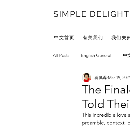
SIMPLE DELIGHT
中文首页
有关我们
我们夫
All Posts
English General
中
蒋佩蓉
Mar 19, 202
Marriage/Family
ReiCay We
The Final
Told The
家庭传统
教育
管教
This incredible love 
preamble, context, or
自我成长
妈妈自我成长