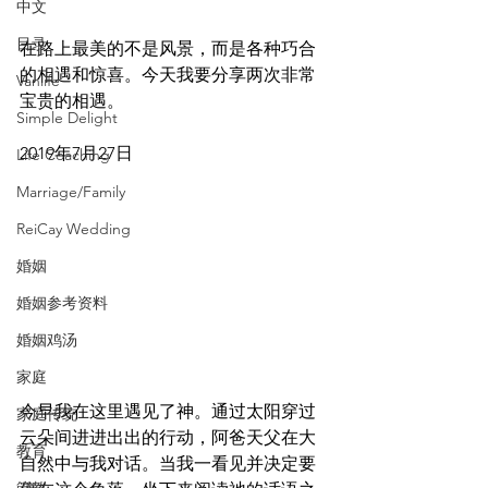
中文
目录
在路上最美的不是风景，而是各种巧合
的相遇和惊喜。今天我要分享两次非常
Vanlife
宝贵的相遇。
Simple Delight
2019年7月27日
Life Coaching
Marriage/Family
ReiCay Wedding
婚姻
婚姻参考资料
婚姻鸡汤
家庭
今早我在这里遇见了神。通过太阳穿过
家庭传统
云朵间进进出出的行动，阿爸天父在大
教育
自然中与我对话。当我一看见并决定要