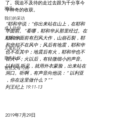
了。我迫不及待的走过去跟为千分享今
鸡汤
早神奇的收获。
我们的采访
“耶和华说：“你出来站在山上，在耶和
成人信仰
华面前。”看哪，耶和华从那里经过。在
耶和华面前有烈风大作，山崩石裂，耶
儿童信仰
和华却不在风中；风后有地震，耶和华
儿童礼仪
也不在其中；地震后有火，耶和华也不
商务礼仪
在火中；火以后，有轻微细小的声音。
以利亚 听见，就用外衣蒙脸，出来站在
智慧父母12商
洞口。听啊，有声音向他说：“ 以利亚 
，你在这里做什么？””
列王纪上 19:11-13 
2019年7月29日