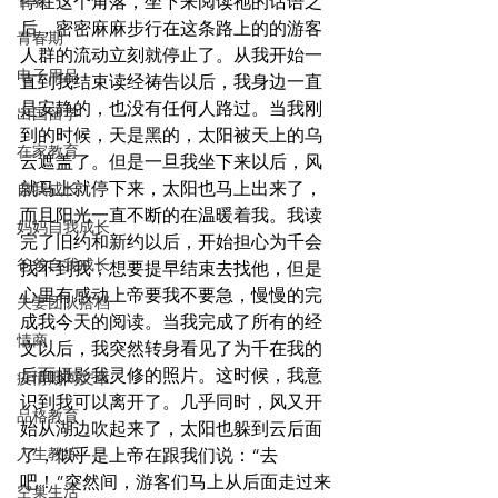
管教
停在这个角落，坐下来阅读祂的话语之
后，密密麻麻步行在这条路上的的游客
青春期
人群的流动立刻就停止了。从我开始一
电子用品
直到我结束读经祷告以后，我身边一直
是安静的，也没有任何人路过。当我刚
出国留学
到的时候，天是黑的，太阳被天上的乌
在家教育
云遮盖了。但是一旦我坐下来以后，风
就马上就停下来，太阳也马上出来了，
自我成长
而且阳光一直不断的在温暖着我。我读
妈妈自我成长
完了旧约和新约以后，开始担心为千会
爸爸自我成长
找不到我，想要提早结束去找他，但是
心里有感动上帝要我不要急，慢慢的完
夫妻团队搭档
成我今天的阅读。当我完成了所有的经
情商
文以后，我突然转身看见了为千在我的
后面摄影我灵修的照片。这时候，我意
疫情期间文章
识到我可以离开了。几乎同时，风又开
品格教育
始从湖边吹起来了，太阳也躲到云后面
人生教练
了，似乎是上帝在跟我们说：“去
吧！”突然间，游客们马上从后面走过来
空巢生活