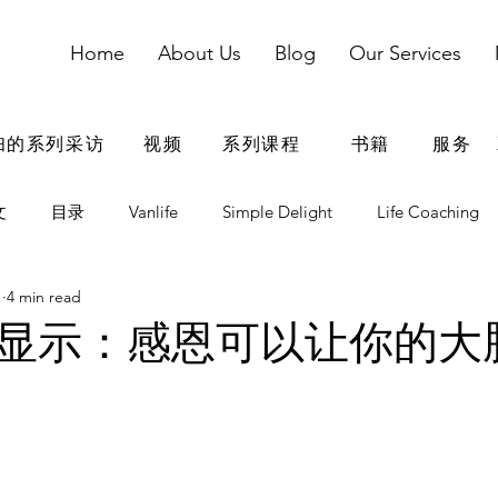
Home
About Us
Blog
Our Services
妇的系列采访
视频
系列课程
书籍
服务
文
目录
Vanlife
Simple Delight
Life Coaching
1
4 min read
dding
婚姻
婚姻参考资料
婚姻鸡汤
家庭
显示：感恩可以让你的大
青春期
电子用品
出国留学
在家教育
爸爸自我成长
夫妻团队搭档
情商
疫情期间文章