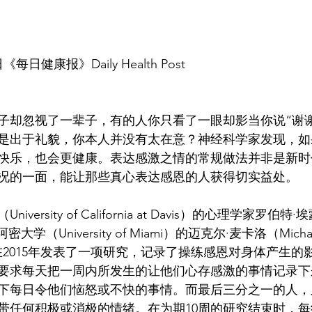
每日健康报》Daily Health Post 
子却忽视了一辈子，有的人你只看了一眼却影当你说“谢
是出于礼貌，你本人并没有太在意？神经科学家发现，如
快乐，也会更健康。表达感激之情的常规做法并非是新时
况的一面，能让那些真心表达感恩的人获得切实益处。
ersity of California at Davis）的心理学家罗伯特·埃
大学（University of Miami）的迈克尔·麦卡洛（Michae
）博士在2015年发表了一项研究，记录了操练感恩对身体产生
要求每天把一周内所发生的让他们心存感激的事情记录下
下每日令他们恼怒或不快的事情。而最后三分之一的人，
带任何积极或消极的情绪。在为期10周的研究结束时，