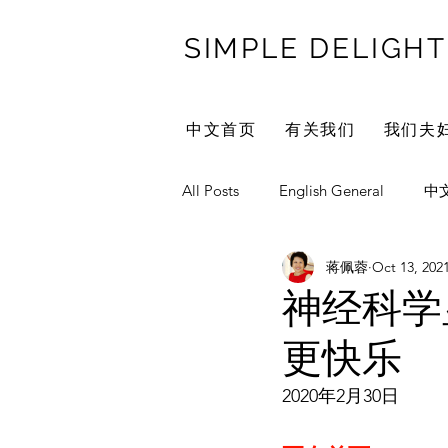
SIMPLE DELIGHT
中文首页
有关我们
我们夫
All Posts
English General
中
蒋佩蓉
Oct 13, 202
Marriage/Family
ReiCay We
神经科学
更快乐
家庭传统
教育
管教
2020年2月30日
自我成长
妈妈自我成长