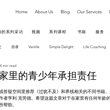
Home
About Us
Blog
Our Services
妇的系列采访
视频
系列课程
书籍
服务
文
目录
Vanlife
Simple Delight
Life Coaching
4 min read
dding
婚姻
婚姻参考资料
婚姻鸡汤
家庭
家里的青少年承担责任
青春期
电子用品
出国留学
在家教育
或答疑空间里推荐《过犹不及》和界线相关的不同书籍。
作者亨利·克劳德。希望这篇文章对于在家里有任何年龄
所帮助。
爸爸自我成长
夫妻团队搭档
情商
疫情期间文章