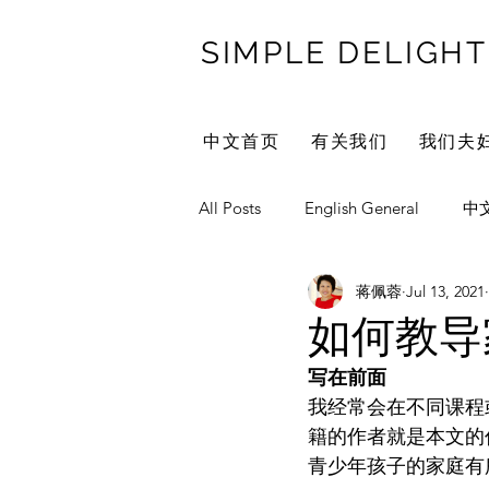
SIMPLE DELIGHT
中文首页
有关我们
我们夫
All Posts
English General
中
蒋佩蓉
Jul 13, 2021
Marriage/Family
ReiCay We
如何教导
写在前面
家庭传统
教育
管教
我经常会在不同课程
籍的作者就是本文的
青少年孩子的家庭有
自我成长
妈妈自我成长