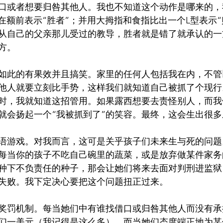
口或者想要归咎其他人。我也不知道这个动作是哪来的，
在额前表示“胜者”；并用大拇指和食指比出一个L型表示“
从自己的父亲那儿受过的教导，胜者就是错了就承认的一
方。
如此的有果效并且搞笑。家里的任何人包括我在内，不管
他人就要立刻比手势，这样我们就知道自己被抓了个现行
时，我就知道这招管用。如果露西想要去责怪别人，而我们
就会扬起一个“我被抓到了”的笑容。最终，这会生出很多
语游戏。对我而言，这可是关乎孩子们未来生与死的问题
每当你的孩子不吃自己碗里的蔬菜，或是放弃做某件家务
种下不负责任的种子，那会让她们将来去面对判刑进监狱
失败。我下定决心要把这个问题扭正过来。
奖罚机制。每当她们中有谁找借口或归咎其他人而没有承
们一美元（我记得是这么多）。而当她们态度端正地为某