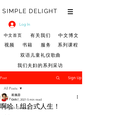
SIMPLE DELIGHT
Log In
有关我们
中文博文
中文首页
视频
书籍
服务
系列课程
双语儿童礼仪歌曲
我们夫妇的系列采访
Sign Up
Post
All Posts
蒋佩蓉
All Posts
Oct 7, 2021
5 min read
啊哈！组合式人生！
English General