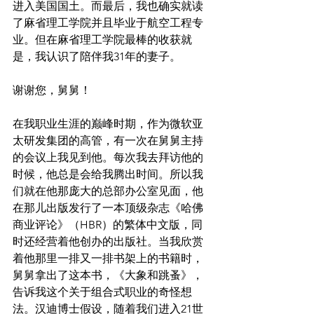
进入美国国土。而最后，我也确实就读
了麻省理工学院并且毕业于航空工程专
业。但在麻省理工学院最棒的收获就
是，我认识了陪伴我31年的妻子。
谢谢您，舅舅！
在我职业生涯的巅峰时期，作为微软亚
太研发集团的高管，有一次在舅舅主持
的会议上我见到他。每次我去拜访他的
时候，他总是会给我腾出时间。所以我
们就在他那庞大的总部办公室见面，他
在那儿出版发行了一本顶级杂志《哈佛
商业评论》（HBR）的繁体中文版，同
时还经营着他创办的出版社。当我欣赏
着他那里一排又一排书架上的书籍时，
舅舅拿出了这本书，《大象和跳蚤》，
告诉我这个关于组合式职业的奇怪想
法。汉迪博士假设，随着我们进入21世