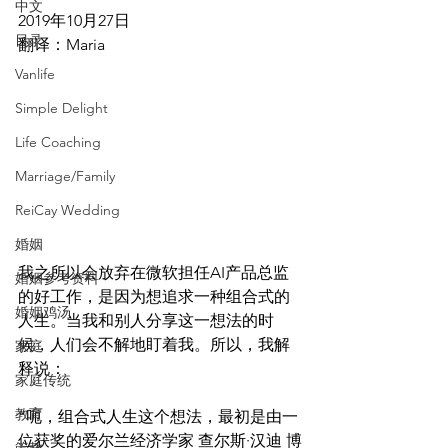
中文
2019年10月27日
目录
翻译：Maria
Vanlife
Simple Delight
Life Coaching
Marriage/Family
ReiCay Wedding
婚姻
我之所以会放弃在微软担任AI产品总监
婚姻参考资料
的好工作，是因为想追求一种组合式的
婚姻鸡汤
人生。当我和别人分享这一想法的时
候，人们会不解地盯着我。所以，我解
家庭
释说：
家庭传统
教育
“呃，组合式人生这个想法，最初是由一
位获奖的爱尔兰经济学家 查尔斯·汉迪 博