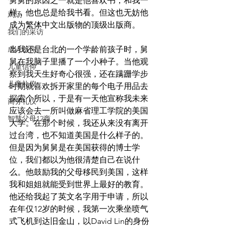
舅舅的原因之一就是他喜欢书，和我一
样，他也总是给我书看。但这也无妨他
鸡汤
成为繁体中文出版物的顶级出版商。
我们的采访
当我还是台北的一个学龄前孩子时，舅
成人信仰
舅在我脑子里播了一个小种子。当他观
儿童信仰
察到我天生好奇心很强，还在蹒跚学步
儿童礼仪
时期就喜欢拆开家里的每个电子用品去
探索个所以，于是有一天他宣称我未来
商务礼仪
应该会去一所叫做麻省理工学院的美国
智慧父母12商
大学。在那个时候，我还从来没有离开
过台湾，也不知道美国是什么样子的。
但是因为舅舅是在美国获得的博士学
位，我们都以为他很清楚自己在说什
么。他鼓励我的父母移民到美国，这样
我和姐姐就能受到世界上最好的教育。
他还给我起了英文名字用于申请，所以
在年仅12岁的时候，我第一次乘坐喷气
式飞机到达旧金山，以David Lin的身份