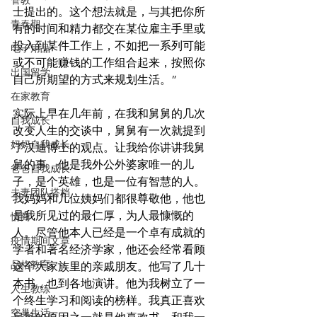
管教
士提出的。这个想法就是，与其把你所
青春期
有的时间和精力都交在某位雇主手里或
投入到某件工作上，不如把一系列可能
电子用品
或不可能赚钱的工作组合起来，按照你
出国留学
自己所期望的方式来规划生活。”
在家教育
实际上早在几年前，在我和舅舅的几次
自我成长
改变人生的交谈中，舅舅有一次就提到
妈妈自我成长
了汉迪博士的观点。让我给你讲讲我舅
舅的事，他是我外公外婆家唯一的儿
爸爸自我成长
子，是个英雄，也是一位有智慧的人。
夫妻团队搭档
我妈妈和几位姨妈们都很尊敬他，他也
是我所见过的最仁厚，为人最慷慨的
情商
人。尽管他本人已经是一个卓有成就的
疫情期间文章
学者和著名经济学家，他还会经常看顾
品格教育
这个大家族里的亲戚朋友。他写了几十
本书，也到各地演讲。他为我树立了一
人生教练
个终生学习和阅读的榜样。我真正喜欢
空巢生活