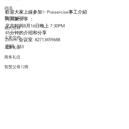
鸡汤
歡迎大家上線参加✨ Praisercise事工介紹
我们的采访
與異象分享 ：
北京时间8月16日晚上 7:30PM  
成人信仰
45分钟的介绍和分享
儿童信仰
Zoom 会议室: 82713459688 
密码: 333
儿童礼仪
商务礼仪
智慧父母12商