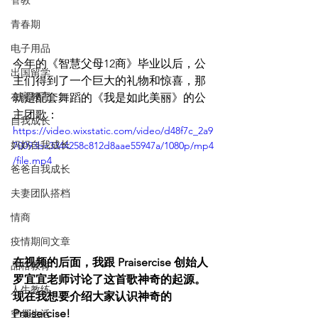
管教
青春期
电子用品
今年的《智慧父母12商》毕业以后，公
出国留学
主们得到了一个巨大的礼物和惊喜，那
在家教育
就是配套舞蹈的《我是如此美丽》的公
主团歌：
自我成长
https://video.wixstatic.com/video/d48f7c_2a9
妈妈自我成长
70093bc3344258c812d8aae55947a/1080p/mp4
/file.mp4
爸爸自我成长
夫妻团队搭档
情商
疫情期间文章
在视频的后面，我跟 Praisercise 创始人
品格教育
罗宜宜老师讨论了这首歌神奇的起源。
人生教练
现在我想要介绍大家认识神奇的 
Praisercise!
空巢生活