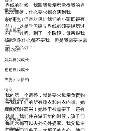
管教
界线的时候，我跟我母亲都觉得我的界
青春期
线太僵硬，什么要求都会遇到我
的“不”（但是对保护我们的小家庭很有
电子用品
益）。这是学习建立界线必须要经历过
出国留学
的一个过程。到了一个阶段，母亲跟我
在家教育
说：“你什么都不要我，但是我需要被需
要，怎么办？”
自我成长
妈妈自我成长
爸爸自我成长
夫妻团队搭档
情商
我的第一个调整，就是要求母亲负责购
疫情期间文章
买我孩子们的所有睡衣和内衣内裤。她
听到了好高兴！她终于被需要了！还有
品格教育
就是，我们住在温哥华的时候，孩子们
人生教练
每周六都可以去外公外婆家。我父母专
空巢生活
门为他们准备了一大柜子的点心，他们