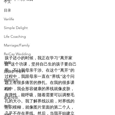
中文
目录
Vanlife
Simple Delight
Life Coaching
Marriage/Family
ReiCay Wedding
孩子还小的时候，我正在学习“离开家
婚姻
庭”这个功课，坚持自己生的孩子要自己
带，不让我母亲干涉。在这个“离开”的
婚姻参考资料
过程中，我跟母亲一直在“界线”这个问
婚姻鸡汤
题上有很多痛苦的挣扎。在我的很多课
程中，我会形容健康的界线就像皮肤，
家庭
有弹性，能呼吸，随着需要可以调整毛
家庭传统
孔的大小。我了解界线以前，对界线的
教育
意识模糊，就像图片里面的第二个人，
几乎不存在界线。然后，当我开始建立