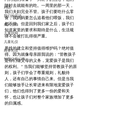
随时去就能有的吃。一周里的那一天，
鸡汤
我们夫妇完全不管。孩子们要吃什么零
我们的采访
食，我妈妈要怎么追着他们喂饭，我们
都不管。但是回到我们家之后，孩子们
成人信仰
知道家里的要求和期待是什么，生活规
儿童信仰
律不会被打乱得很严重。
儿童礼仪
界线的建立和坚持值得维护吗？绝对值
商务礼仪
得。因为就像母亲跟我说的：“管教孩子
智慧父母12商
是你们做父母的义务，宠爱孩子是我们
的权利。“ 当我们能够坚持管教孩子的原
则，孩子们学会了尊重规则，礼貌待
人，还有自己的事情自己来。但是当我
们能够放手让长辈进来有限地宠爱孩子
们，他们也得到了更多一份的爱和关
怀，也让孩子们对整个家族增加了更多
的归属感。