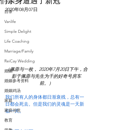
们亲身遭遇了新冠
中文
2020年08月07日
目录
Vanlife
Simple Delight
Life Coaching
Marriage/Family
ReiCay Wedding
（佩蓉与一枚， 2020年7月20日下午，合
婚姻
影于佩蓉与先生为千的好奇号房车
婚姻参考资料
前。）
婚姻鸡汤
我们所有人的身体都日渐衰残，总有一
家庭
日都会死去。但是我们的灵魂是一天新
家庭传统
似一天。
教育