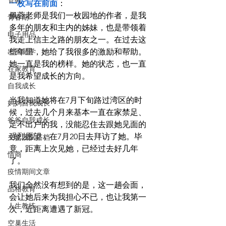
管教
一枚写在前面
：
佩蓉老师是我们一枚园地的作者，是我
青春期
多年的朋友和主内的姊妹，也是带领着
电子用品
我走上信主之路的朋友之一。在过去这
出国留学
些年里，她给了我很多的激励和帮助。
她一直是我的榜样。她的状态，也一直
在家教育
是我希望成长的方向。
自我成长
当我知道她将在7月下旬路过湾区的时
妈妈自我成长
候，过去几个月来基本一直在家禁足、
爸爸自我成长
足不出户的我，没能忍住去跟她见面的
强烈愿望，在7月20日去拜访了她。毕
夫妻团队搭档
竟，距离上次见她，已经过去好几年
情商
了。
疫情期间文章
我们全然没有想到的是，这一趟会面，
品格教育
会让她后来为我担心不已，也让我第一
人生教练
次，近距离遭遇了新冠。
空巢生活