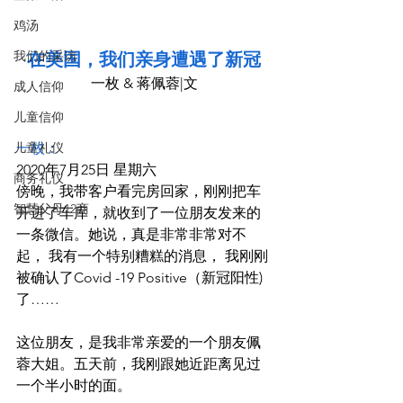
鸡汤
在美国，我们亲身遭遇了新冠
我们的采访
一枚 & 蒋佩蓉|文
成人信仰
儿童信仰
儿童礼仪
一枚：
2020年7月25日 星期六
商务礼仪
傍晚，我带客户看完房回家，刚刚把车
智慧父母12商
开进了车库，就收到了一位朋友发来的
一条微信。她说，真是非常非常对不
起， 我有一个特别糟糕的消息， 我刚刚
被确认了Covid -19 Positive（新冠阳性)
了……
这位朋友，是我非常亲爱的一个朋友佩
蓉大姐。五天前，我刚跟她近距离见过
一个半小时的面。