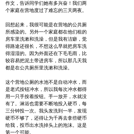
作文，告诉同学们她有多兴奋！我们两
个家庭在营地度过了难忘的三天两夜。
回想起来，我很可能是在营地的公共厕
所感染的。另外一个家庭都在他们租的
房车里洗漱和洗澡，但是我有洁癖，觉
得路途还很长，不想这么早就把房车洗
得湿湿的。因为外面还在下毛毛雨，比
较容易把泥土带进房车，所以那几天我
都是在公共厕所里洗漱和洗澡。
这个营地公厕的水池不是自动冲水，而
是老式按钮冲水，所以我每次冲水都得
用一只手按着按钮。手一放开，水就没
有了。淋浴也需要不断地投入硬币，每
三分钟投一次。我头发洗到一半，发现
硬币不够了，还得让为千再去拿些硬币
给我，投币出水洗掉头上的泡沫。这是
第一个可能。